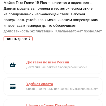
Мойка Teka Frame 1B Plus — качество и надежность.
Данная модель выполнена в геометрическом стиле
из полированной нержавеющей стали. Рабочая
поверхность устойчива к механическим повреждениям
и перепадам температур, что обеспечивает
долговечность эксплуатации. Клапан-автомат позволяет
перекрыть слив воды, чтобы повысить эффективность
Читать далее
мытья посуды или разморозить продукты. В комплект
входят крепежи, сливная арматура, сифон, дозатор для
мыла и коландер.
Ключевые преимущества:
Доставка по всей России
Доставим Ваш заказ в любой регион России
Рабочая поверхность из нержавеющей стали
Клапан-автомат
Крепежи, сливная арматура и сифон в комплекте
Удобная оплата
Онлайн, наличными или картой в магазине, по счету
Шоурум в Санкт-Петербурге