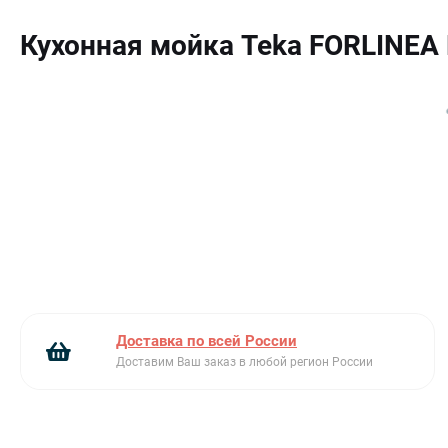
Ключевые преимущества:
Кухонная мойка Teka FORLINEA
Цвет нержавеющая сталь
Скругление углов
Клапан-автомат
Доставка по всей России
Доставим Ваш заказ в любой регион России