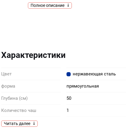
Полное описание
Характеристики
Цвет
нержавеющая сталь
форма
прямоугольная
Глубина (см)
50
Количество чаш
1
Комплектация
клапан-автомат
Читать далее
квадратный слив с