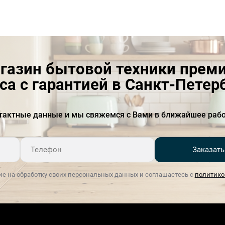
Технология PureLine
да
SilentSmart
Тип встраивания
вровень со столешницей
газин бытовой техники прем
Толщина материала
1 мм
са с гарантией в Санкт-Петер
тактные данные и мы свяжемся с Вами в ближайшее рабо
Заказать
ие на обработку своих персональных данных и соглашаетесь с
политико