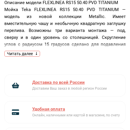
Описание модели
FLEXLINEA RS15 50.40 PVD TITANIUM
Мойка Teka FLEXLINEA RS15 50.40 PVD TITANIUM —
модель из новой коллекции Metallic. Имеет
вместительную чашу и необычную квадратную заглушку
перелива. Возможны три варианта монтажа — под,
сверху и в один уровень со столешницей. Скругление
углов с радиусом 15 градусов сделано для подавления
шума и легкой уборки.
Читать далее
Для производства используется нержавеющая сталь AISI
304 с PVD покрытием «титан» толщиной 1 мм. PVD-
покрытие рассчитано на 750 циклов истирания.
Доставка по всей России
Ключевые преимущества:
Доставим Ваш заказ в любой регион России
PVD покрытие
3 варианта установки
Скругление углов
Удобная оплата
Онлайн, наличными или картой в магазине, по счету