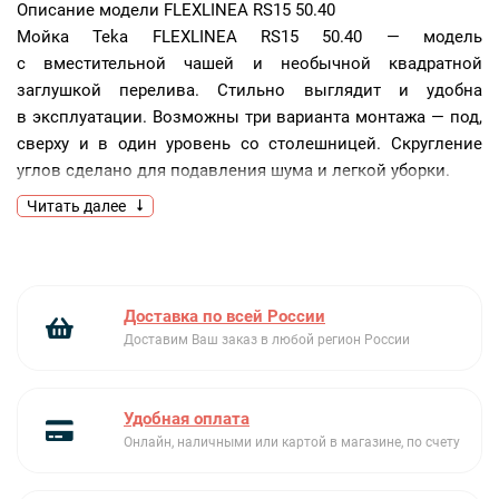
Описание модели
FLEXLINEA RS15 50.40
Мойка Teka FLEXLINEA RS15 50.40 — модель
с вместительной чашей и необычной квадратной
заглушкой перелива. Стильно выглядит и удобна
в эксплуатации. Возможны три варианта монтажа — под,
сверху и в один уровень со столешницей. Скругление
углов сделано для подавления шума и легкой уборки.
Читать далее
POLISHED — блестящая, гладкая поверхность, легко
поддается полированию специальными средствами.
Ключевые преимущества:
Нержавеющая сталь
Доставка по всей России
3 варианта установки
Доставим Ваш заказ в любой регион России
Скругление углов
Удобная оплата
Онлайн, наличными или картой в магазине, по счету