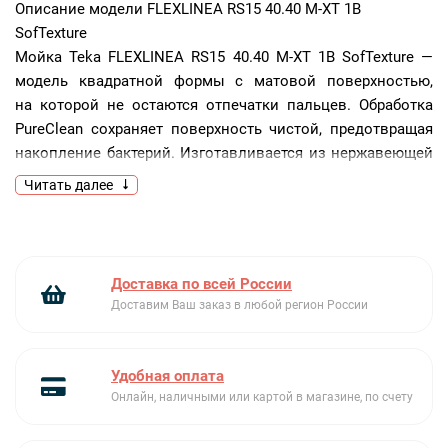
Описание модели
FLEXLINEA RS15 40.40 M-XT 1B
SofTexture
Мойка Teka FLEXLINEA RS15 40.40 M-XT 1B SofTexture —
модель квадратной формы с матовой поверхностью,
на которой не остаются отпечатки пальцев. Обработка
PureClean сохраняет поверхность чистой, предотвращая
накопление бактерий. Изготавливается из нержавеющей
стали AISI 304 с мягкой текстурой. Технология SilentSmart
Читать далее
снижает уровень шума на 50%.
Ключевые преимущества:
Нержавеющая сталь AISI 304
Доставка по всей России
Три варианта монтажа
Доставим Ваш заказ в любой регион России
Обработка PureClean
Удобная оплата
Онлайн, наличными или картой в магазине, по счету