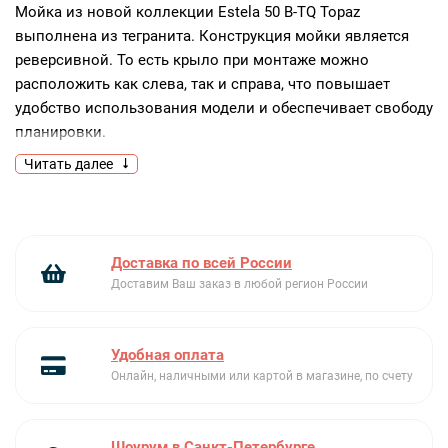
Мойка из новой коллекции Estela 50 B-TQ Topaz
выполнена из тегранита. Конструкция мойки является
реверсивной. То есть крыло при монтаже можно
расположить как слева, так и справа, что повышает
удобство использования модели и обеспечивает свободу
планировки.
Читать далее
Ключевые преимущества:
Элегантный дизайн
Рабочая поверхность из тегранита
Установка крыла справа или слева
Доставка по всей России
Доставим Ваш заказ в любой регион России
Удобная оплата
Онлайн, наличными или картой в магазине, по счету
Шоурум в Санкт-Петербурге