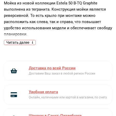
Мойка из новой коллекции Estela 50 B-TQ Graphite
выполнена из тегранита. Конструкция мойки является
реверсивной. То есть крыло при монтаже можно
расположить как слева, так и справа, что повышает
удобство использования модели и обеспечивает свободу
планировки.
Читать далее
Ключевые преимущества:
Элегантный дизайн
Рабочая поверхность из тегранита
Установка крыла справа или слева
Доставка по всей России
Доставим Ваш заказ в любой регион России
Удобная оплата
Онлайн, наличными или картой в магазине, по счету
Шоурум в Санкт-Петербурге