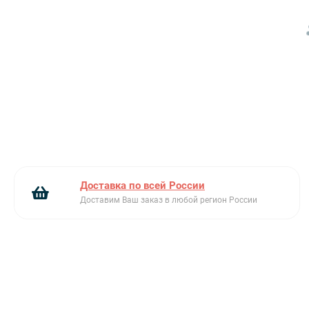
Рабочая поверхность из нержавеющей стали
Стильный дизайн
Установка крыла справа или слева
Обращаем внимание, что модель продается
только совместно со
сливом 3 ½ с круглым
переливом
(арт. 61001302).
Доставка по всей России
Доставим Ваш заказ в любой регион России