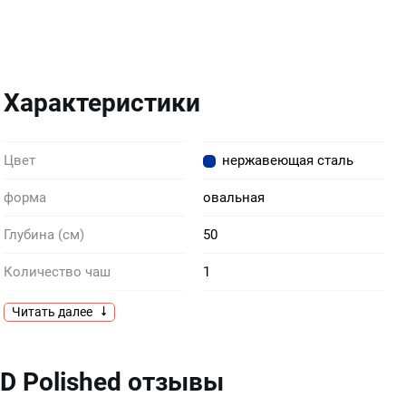
Характеристики
Цвет
нержавеющая сталь
форма
овальная
Глубина (см)
50
Количество чаш
1
Комплектация
уплотнительная лента
Читать далее
Крепеж
в комплекте
1D Polished отзывы
Материал
нержавеющая сталь