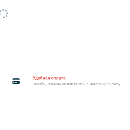
модельный ряд
Teka DR
Расположение крыла
слева или справа
Размеры чаш Ш х Г х В (см)
41 х 41 х 18
Реверсивная
Да
Серия
DR
Ширина (см)
77 м
Ширина шкафа (см)
45
Удобная оплата
Онлайн, наличными или картой в магазине, по счету
Слив
3 1/2” с переливом
Сливная арматура
в комплекте
Тип встраивания
стандартный
Толщина материала
0.6 мм