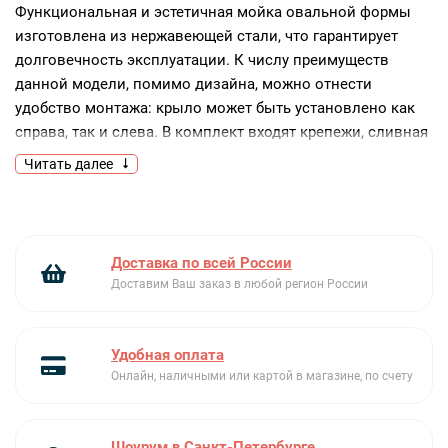
Функциональная и эстетичная мойка овальной формы
изготовлена из нержавеющей стали, что гарантирует
долговечность эксплуатации. К числу преимуществ
данной модели, помимо дизайна, можно отнести
удобство монтажа: крыло может быть установлено как
справа, так и слева. В комплект входят крепежи, сливная
арматура и уплотнительная лента.
Читать далее
Ключевые преимущества:
Рабочая поверхность из нержавеющей стали
Стильный дизайн
Доставка по всей России
Установка крыла справа или слева
Доставим Ваш заказ в любой регион России
Обращаем внимание, что модель продается только
совместно со сливом 3 ½ с круглым
Удобная оплата
переливом (арт. 61001302).
Онлайн, наличными или картой в магазине, по счету
Шоурум в Санкт-Петербурге