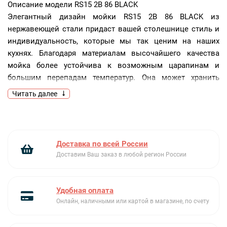
Описание модели
RS15 2B 86 BLACK
Элегантный дизайн мойки RS15 2B 86 BLACK из
нержавеющей стали придаст вашей столешнице стиль и
индивидуальность, которые мы так ценим на наших
кухнях. Благодаря материалам высочайшего качества
мойка более устойчива к возможным царапинам и
большим перепадам температур. Она может хранить
несколько комплектов посуды после очистки.
Читать далее
Технология SilentSmart поглощает шум воды и позволит
использовать раковину даже ночью.
Ключевые преимущества:
Доставка по всей России
Шумопоглощение
Доставим Ваш заказ в любой регион России
Нержавеющая сталь
Глубокая чаша
Удобная оплата
Онлайн, наличными или картой в магазине, по счету