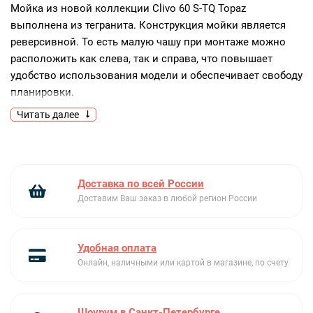
Мойка из новой коллекции Clivo 60 S-TQ Topaz
выполнена из тегранита. Конструкция мойки является
реверсивной. То есть малую чашу при монтаже можно
расположить как слева, так и справа, что повышает
удобство использования модели и обеспечивает свободу
планировки.
Читать далее
Ключевые преимущества:
Элегантный дизайн
Рабочая поверхность из тегранита
Реверсивная конструкция
Доставка по всей России
Доставим Ваш заказ в любой регион России
Удобная оплата
Онлайн, наличными или картой в магазине, по счету
Шоурум в Санкт-Петербурге