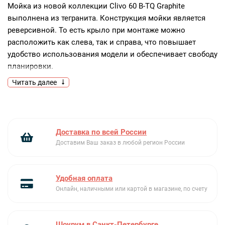
Мойка из новой коллекции Clivo 60 B-TQ Graphite
выполнена из тегранита. Конструкция мойки является
реверсивной. То есть крыло при монтаже можно
расположить как слева, так и справа, что повышает
удобство использования модели и обеспечивает свободу
планировки.
Читать далее
Ключевые преимущества:
Элегантный дизайн
Рабочая поверхность из тегранита
Установка крыла справа или слева
Доставка по всей России
Доставим Ваш заказ в любой регион России
Удобная оплата
Онлайн, наличными или картой в магазине, по счету
Шоурум в Санкт-Петербурге