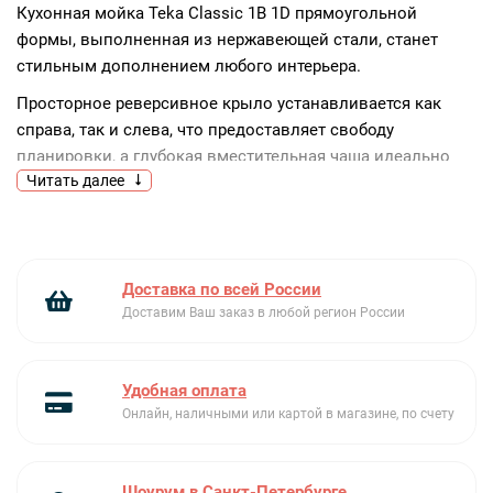
Кухонная мойка Teka Classic 1B 1D прямоугольной
формы, выполненная из нержавеющей стали, станет
стильным дополнением любого интерьера.
Просторное реверсивное крыло устанавливается как
справа, так и слева, что предоставляет свободу
планировки, а глубокая вместительная чаша идеально
Читать далее
подойдет, если вам необходимо очищать большое
количество посуды или продуктов. Габариты чаши
составляют 40.6×40.6×19 см (Ш х Г х В), размеры самой
модели — 86×50×50 см (Ш х Г х ширина шкафа).
Доставка по всей России
Нержавеющая сталь гарантирует долгую и комфортную
Доставим Ваш заказ в любой регион России
эксплуатацию благодаря устойчивости к разного рода
повреждениям, стойкости к высоким температурам,
простоты в очищении (за гладкой и ровной
Удобная оплата
поверхностью довольно легко ухаживать).
Онлайн, наличными или картой в магазине, по счету
Доступны несколько вариантов выполнения покрытия —
полированная и микротекстура. Уплотнительная лента,
Шоурум в Санкт-Петербурге