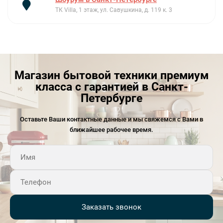
которая идет в комплекте с изделием, обеспечит
ТК Villa, 1 этаж, ул. Савушкина, д. 119 к. 3
шумоизоляцию. В комплектации также предоставляются
крепежи для монтажа.
Ключевые преимущества:
Объемная чаша и просторное крыло
Нержавеющая сталь
Магазин бытовой техники премиум
Уплотнительная лента в комплекте
класса с гарантией в Санкт-
Петербурге
Оставьте Ваши контактные данные и мы свяжемся с Вами в
ближайшее рабочее время.
Заказать звонок