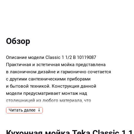
Обзор
Описание модели
Classic 1 1/2 B 10119087
Практичная и эстетичная мойка представлена
в лаконичном дизайне и гармонично сочетается
с другими сантехническими приборами
и бытовой техникой. Конструкция данной
модели предусматривает монтаж над
столешницей из любого материала, что
повышает удобство установки. Поверхность
Читать далее
из нержавеющей стали устойчива
к механическим повреждениям и перепадам
температур, что гарантирует долговечность
Кухонная мойка Teka Classic 1 