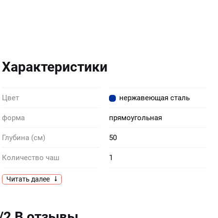
Характеристики
Цвет
нержавеющая сталь
форма
прямоугольная
Глубина (см)
50
Количество чаш
1
Комплектация
крепежи сливная арматура
Читать далее
приобретается отдельно
уплотнительная лента
1/2 B отзывы
Материал
нержавеющая сталь