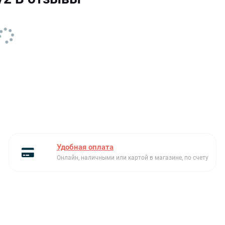
модельный ряд
Teka Classic
Расположение крыла
слева или справа
Размеры чаш Ш х Г х В (см)
основная чаша: 34 х 40 х 19
вспомогательная чаша: 18 х
27 х 12.5
Реверсивная
Да
Серия
Classic
Ширина (см)
65 м
Удобная оплата
Ширина шкафа (см)
65
Онлайн, наличными или картой в магазине, по счету
Слив
3 1/2” с переливом для
одной чаши
Тип встраивания
стандартный