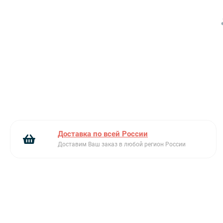
из 80% гранитной крошки, 20% полимерных
смол и пигментов, при котором твердые
частицы распределяются по всей толщине
изделия равномерно. Это делает его
устойчивым к царапинам, высоким
температурам, УФ-излучению.
Ключевые преимущества:
Компактные размеры
Рабочая поверхность из тегранита
Крепежи и сливная арматура в комплекте
Доставка по всей России
Доставим Ваш заказ в любой регион России