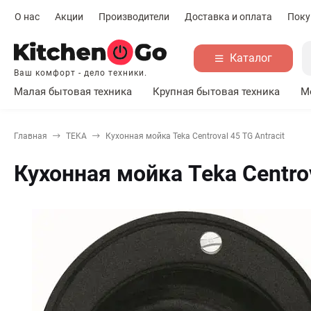
О нас
Акции
Производители
Доставка и оплата
Поку
Каталог
Ваш комфорт - дело техники.
Малая бытовая техника
Крупная бытовая техника
М
Главная
TEKA
Кухонная мойка Teka Centroval 45 TG Antracit
Кухонная мойка Teka Centrov