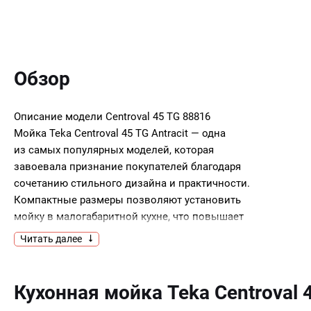
Обзор
Описание модели
Centroval 45 TG 88816
Мойка Teka Centroval 45 TG Antracit — одна
из самых популярных моделей, которая
завоевала признание покупателей благодаря
сочетанию стильного дизайна и практичности.
Компактные размеры позволяют установить
мойку в малогабаритной кухне, что повышает
свободу планировки. Вместительная круглая
Читать далее
чаша удобна в использовании и уходе.
Изготавливается из Tegranite. Изделия
Кухонная мойка Teka Centroval 
из тегранита делают путем холодного литья