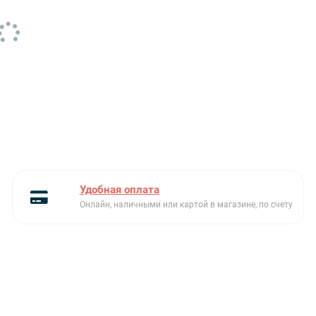
модельный ряд
Teka Centroval
Размеры чаш Ш х Г х В (см)
38.5 х 36.95 х 18.4
Серия
Centroval
Ширина (см)
51 м
Ширина шкафа (см)
45
Слив
3 1/2” с переливом
Удобная оплата
Сливная арматура
в комплекте
Онлайн, наличными или картой в магазине, по счету
Тип встраивания
стандартный
Толщина материала
9 мм