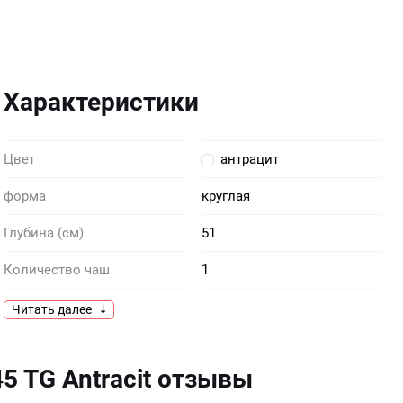
Характеристики
Цвет
антрацит
форма
круглая
Глубина (см)
51
Количество чаш
1
Комплектация
крепежи сливная арматура
Читать далее
слив на 3 1/2”
Крепеж
в комплекте
45 TG Antracit отзывы
Материал
тегранит+