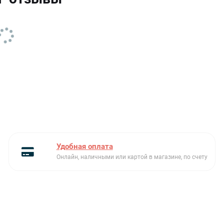
Материал
нержавеющая сталь
модельный ряд
Teka Bef
Размеры чаш Ш х Г х В (см)
52 x 38 x 18
Серия
Bef
Ширина (см)
56.6 м
Ширина шкафа (см)
60
Слив
3 1/2” с переливом
Удобная оплата
Онлайн, наличными или картой в магазине, по счету
Тип встраивания
вровень со столешницей
Толщина материала
0.9 мм