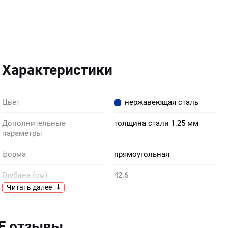
Характеристики
Цвет
нержавеющая сталь
Дополнительные
толщина стали 1.25 мм
параметры
форма
прямоугольная
Глубина (см)
42.6
Читать далее
Количество чаш
1
Комплектация
корзинчатый слив на 3 1/2”
 F отзывы
крепежи перелив