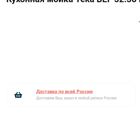
Перелив
Полированная нержавеющая сталь
Установка вровень со столешницей
Доставка по всей России
Доставим Ваш заказ в любой регион России