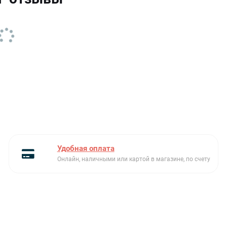
Крепеж
в комплекте
Материал
нержавеющая сталь
модельный ряд
Teka Bef
Размеры чаш Ш х Г х В (см)
15.5 х 38 х 12
Серия
Bef
Ширина (см)
44946 м
Ширина шкафа (см)
30
Удобная оплата
Онлайн, наличными или картой в магазине, по счету
Слив
3 1/2” с переливом
Сливная арматура
в комплекте
Тип встраивания
вровень со столешницей
Толщина материала
1.25 мм