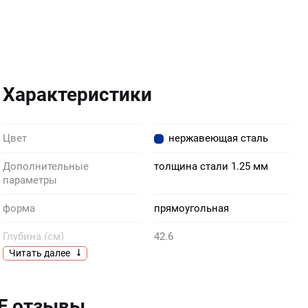
Характеристики
Цвет
нержавеющая сталь
Дополнительные
толщина стали 1.25 мм
параметры
форма
прямоугольная
Глубина (см)
42.6
Читать далее
Количество чаш
1
Комплектация
перелив корзинчатый слив
 F отзывы
на 3 1/2”