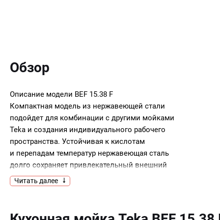
Обзор
Описание модели
BEF 15.38 F
Компактная модель из нержавеющей стали
подойдет для комбинации с другими мойками
Teka и создания индивидуального рабочего
пространства. Устойчивая к кислотам
и перепадам температур нержавеющая сталь
долго сохраняет привлекательный внешний
вид. Мойка BEF 15.38 F устанавливается в один
Читать далее
уровень со столешницей.
Ключевые преимущества:
Кухонная мойка Teka BEF 15.38