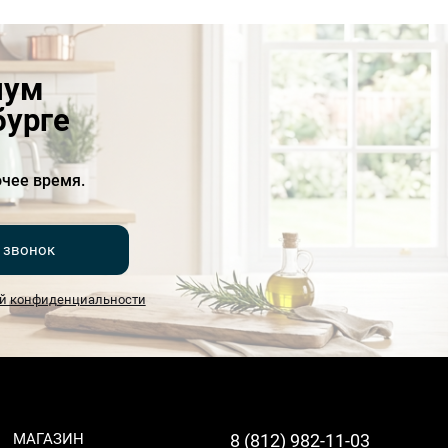
иум
бурге
чее время.
 звонок
й конфиденциальности
МАГАЗИН
8 (812) 982-11-03