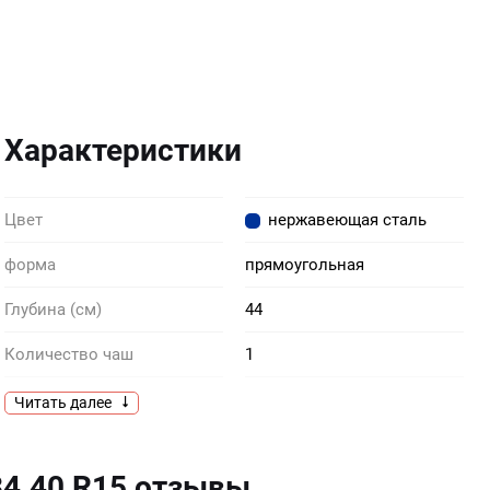
Характеристики
Цвет
нержавеющая сталь
форма
прямоугольная
Глубина (см)
44
Количество чаш
1
Комплектация
корзинчатый слив с
Читать далее
клапан-автоматом крепежи
сифон
34.40 R15 отзывы
Материал
нержавеющая сталь