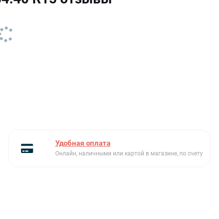
модельный ряд
Teka Be Linea
Размеры чаш Ш х Г х В (см)
34 х 40 х 20
Серия
Be Linea
Ширина (см)
38 м
Ширина шкафа (см)
40
Слив
3 1/2” с переливом
Тип встраивания
под столешницу
Удобная оплата
Онлайн, наличными или картой в магазине, по счету
Толщина материала
1 мм