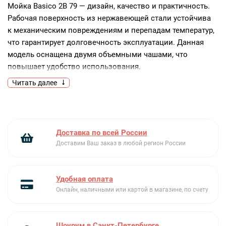
Мойка Basico 2B 79 — дизайн, качество и практичность.
Рабочая поверхность из нержавеющей стали устойчива
к механическим повреждениям и перепадам температур,
что гарантирует долговечность эксплуатации. Данная
модель оснащена двумя объемными чашами, что
повышает удобство использования.
Читать далее
Ключевые преимущества:
Стильный дизайн
Рабочая поверхность из нержавеющей стали
Две объемные чаши
Доставка по всей России
Доставим Ваш заказ в любой регион России
Удобная оплата
Онлайн, наличными или картой в магазине, по счету
Шоурум в Санкт-Петербурге