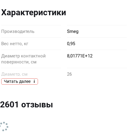
Характеристики
Производитель
Smeg
Вес нетто, кг
0,95
Диаметр контактной
8,01771E+12
поверхности, см
Диаметр, см
26
Читать далее
Эстетика
Стиль 50-х гг.
Материал основной части
стекло
L2601 отзывы