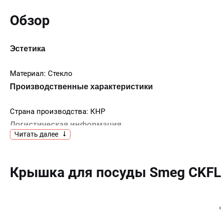
Обзор
Эстетика
Материал: Стекло
Производственные характеристики
Страна производства: КНР
Логистическая информация
Читать далее
EAN-код: 8017709296674
Ширина изделия (мм): 275 мм
Крышка для посуды Smeg CKF
Глубина изделия (мм): 275 мм
Размеры упаковки (мм): 330X435X330
Вес брутто (кг): 1.380 кг