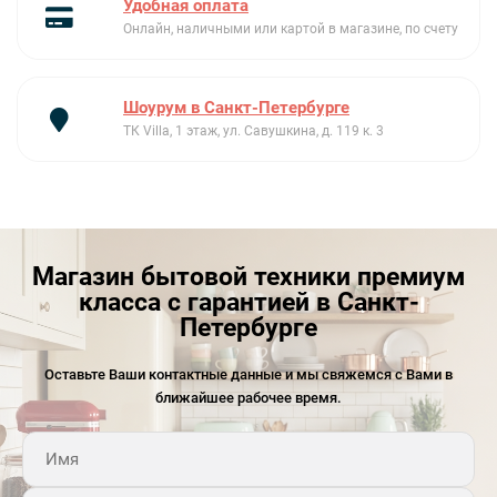
Удобная оплата
качество, функциональность и дизайн, делая его
Онлайн, наличными или картой в магазине, по счету
незаменимым дополнением к вашим устройствам
NIKOLATESLA FIT.
Шоурум в Санкт-Петербурге
ТК Villa, 1 этаж, ул. Савушкина, д. 119 к. 3
Магазин бытовой техники премиум
класса с гарантией в Санкт-
Петербурге
Оставьте Ваши контактные данные и мы свяжемся с Вами в
ближайшее рабочее время.