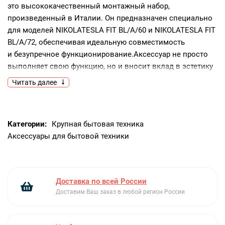
это высококачественный монтажный набор,
произведенный в Италии. Он предназначен специально
для моделей NIKOLATESLA FIT BL/A/60 и NIKOLATESLA FIT
BL/A/72, обеспечивая идеальную совместимость
и безупречное функционирование.Аксессуар не просто
выполняет свою функцию, но и вносит вклад в эстетику
вашего кухонного пространства. Он разработан таким
Читать далее
образом, чтобы сочетаться с дизайном ваших устройств,
создавая гармоничный и современный облик. Каждый
элемент отражает итальянскую традицию качества
Категории:
Крупная бытовая техника
и стиля.Особенности изделий включают в себя режим
Аксессуары для бытовой техники
рециркуляции, который обеспечивает оптимальное
распределение воздуха в помещении, повышая
эффективность работы ваших устройств. Это
обеспечивает комфортное и здоровое окружение
Доставка по всей России
на вашей кухне, улучшая качество воздуха и устраняя
Доставим Ваш заказ в любой регион России
нежелательные запахи.В заключение, монтажный
комплект Элика KIT0167757 — это инвестиция в комфорт
и эффективность вашей кухни. Он сочетает в себе