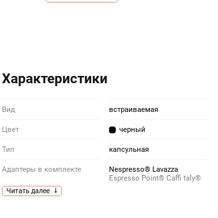
Характеристики
Вид
встраиваемая
Цвет
черный
Тип
капсульная
Адаптеры в комплекте
Nespresso® Lavazza
Espresso Point® Caffi taly®
44 mm ESE – Easy Serving
Читать далее
Espresso® под молотый
кофе