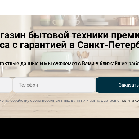
Максимальная
2100
номинальная мощность, Вт
Материал панели
стекло
газин бытовой техники прем
управления
са с гарантией в Санкт-Петер
Напряжение, В
220-240
Подсветка
LED
тактные данные и мы свяжемся с Вами в ближайшее рабо
Размер ниши для
45х56х58
встраивания, см (ВхШхГ)
Заказать
Регулировка крепости кофе
экстра-сильный сильный
средний легкий экстра-
легкий
ие на обработку своих персональных данных и соглашаетесь с
политико
Регулировка температуры
Есть
кофе
Регулировка высоты чашки
3 уровня