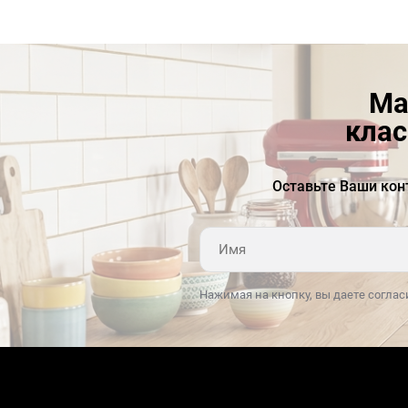
Прибор оснащен регулировкой температуры
от 76 до 88 градусов. Вы также сможете
контролировать количество и крепость —
от экстра сильного до экстра легкого. Выбрать
наиболее подходящий вариант приготовления
Ма
напитка без труда можно при помощи
клас
стеклянной сенсорной панели управления,
которая мгновенно реагирует на ваше
прикосновение. Вся необходимая информация
Оставьте Ваши кон
демонстрируется на современном
жидкокристаллическом TFT-дисплее с яркой
подсветкой.
Данная модель прекрасно подойдет для
Нажимая на кнопку, вы даете соглас
большой семьи — объем резервуара составляет
один литр, чего хватает сразу на пять порций.
Трехуровневая платформа, регулируемая
по высоте, позаботится о том, чтобы каждый
член семьи мог наслаждаться напитком