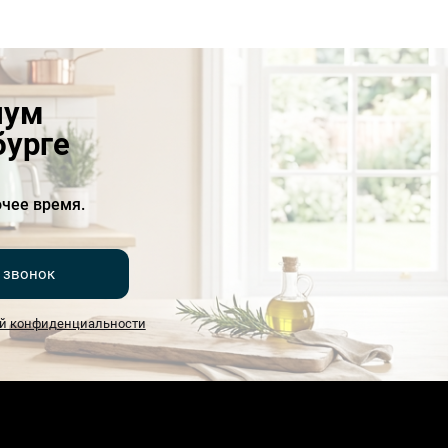
иум
бурге
чее время.
 звонок
й конфиденциальности