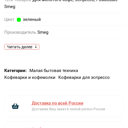
Smeg
Цвет
зеленый
Производитель
Smeg
Тип
Эспрессо
Читать далее
Объем, чашек
1
Категории:
Малая бытовая техника
Основание
Пластик
Кофеварки и кофемолки
Кофеварки для эспрессо
Одновременно готовятся
1 чашка, 2 чашки
Система защиты против капель
Есть
Доставка по всей России
Индикация необходимости программы очистки от
Доставим Ваш заказ в любой регион России
накипи
Есть