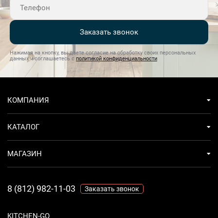
Глубина упаковки, см
55.5
Капучинатор
Из нержавеющей стали
Заказать звонок
Коллекция
Collezione
Нажимая на кнопку, вы даете согласие на обработку своих персональных
данных и соглашаетесь с
политикой конфиденциальности
Комплектация
3 фильтра (на 1 чашку, на 2 чашки, для
Paper Pods)1 мерная ложка/ темпер для утрамбовки
кофеТест-полоска для определения жесткости воды
КОМПАНИЯ
Материал корпуса
Нержавеющая сталь + пластик
КАТАЛОГ
Напряжение, В
220-240
МАГАЗИН
Нескользящие ножки
Есть
Номинальная мощность, кВт
1,35
8 (812) 982-11-03
Заказать звонок
Панель управления
Кнопки + LED-дисплей
KITCHEN-GO