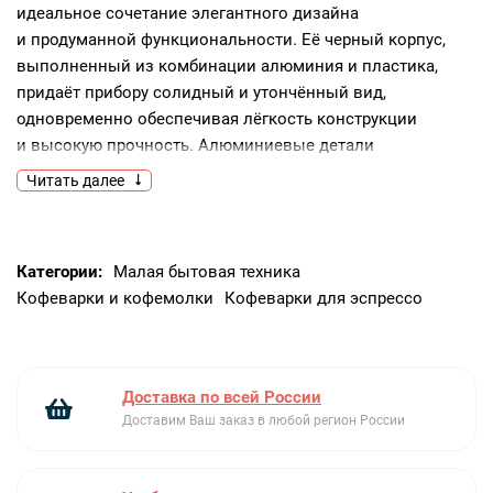
идеальное сочетание элегантного дизайна
и продуманной функциональности. Её черный корпус,
выполненный из комбинации алюминия и пластика,
придаёт прибору солидный и утончённый вид,
одновременно обеспечивая лёгкость конструкции
и высокую прочность. Алюминиевые детали
подчёркивают ретро-стилистику, вдохновлённую золотой
Читать далее
эпохой дизайна, а пластиковые элементы эффективно
снижают теплопроводность в критических зонах, делая
эксплуатацию безопасной и комфортной. Основание
Категории:
Малая бытовая техника
изготовлено из прочного пластика, что обеспечивает
Кофеварки и кофемолки
Кофеварки для эспрессо
устойчивость на любой поверхности, а нескользящие
ножки надёжно фиксируют кофемашину на столешнице,
исключая риск смещения во время работы.Управление
сосредоточено на интуитивно понятной панели
Доставка по всей России
с кнопочным интерфейсом. Простые и чёткие элементы
Доставим Ваш заказ в любой регион России
управления позволяют быстро выбирать режимы
приготовления, регулировать количество кофе
и настраивать степень помола. Система нагрева