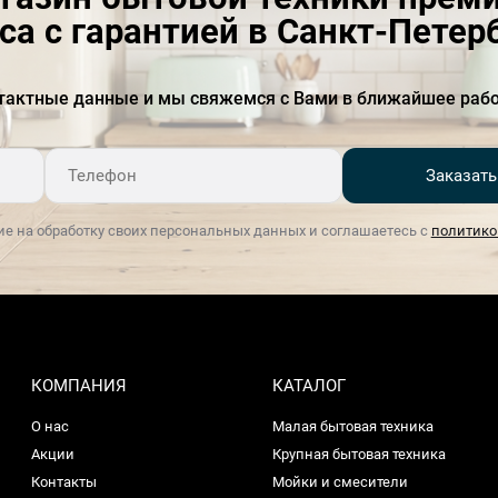
са с гарантией в Санкт-Петер
Гарантия, мес
12
Глубина, см
29.5
тактные данные и мы свяжемся с Вами в ближайшее рабо
Глубина упаковки, см
30.6
Капучинатор
Из нержавеющей стали
Заказать
Коллекция
Стиль 50-х годов
ие на обработку своих персональных данных и соглашаетесь с
политико
Комплектация
3 фильтра (на 1 чашку
опрессованный, на 1 чашку
неопрессованный, на 2
чашки)ТемперТест-полоска
для определения
жесткости
КОМПАНИЯ
водыАксессуары для
КАТАЛОГ
очистки
О нас
Малая бытовая техника
Материал корпуса
Алюминий + пластик
Акции
Крупная бытовая техника
Контакты
Мойки и смесители
Напряжение, В
220-240