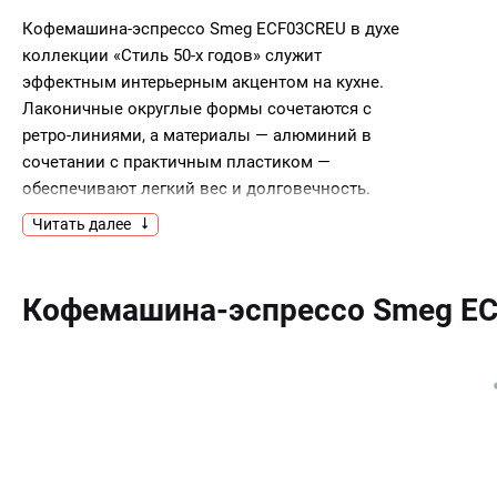
Кофемашина-эспрессо Smeg ECF03CREU в духе
коллекции «Стиль 50-х годов» служит
эффектным интерьерным акцентом на кухне.
Лаконичные округлые формы сочетаются с
ретро-линиями, а материалы — алюминий в
сочетании с практичным пластиком —
обеспечивают легкий вес и долговечность.
Основание выполнено из пластика, что
Читать далее
снижает нагрузку на поверхность и упрощает
обслуживание. Ножки с антискользящим
покрытием надежно фиксируют прибор,
Кофемашина-эспрессо Smeg E
предотвращая смещение во время
эксплуатации. Панель управления
представлена удобными кнопками, понятными
при любом уровне подготовки, а интуитивная
схема работы сокращает время на
настройку.Внутренние решения продуманы для
ежедневного использования: система нагрева