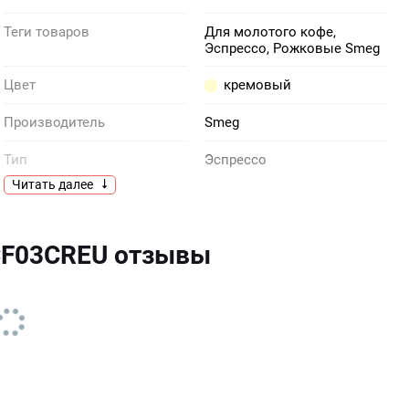
Теги товаров
Для молотого кофе,
Эспрессо, Рожковые Smeg
Цвет
кремовый
Производитель
Smeg
Тип
Эспрессо
Читать далее
Объем, чашек
1
Основание
Пластик
CF03CREU отзывы
Одновременно готовятся
1 чашка, 2 чашки
Регулировка времени
Есть
старта
Система защиты против
Есть
капель