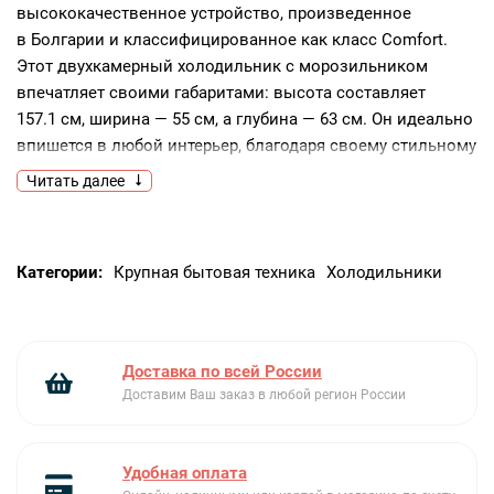
высококачественное устройство, произведенное
в Болгарии и классифицированное как класс Comfort.
Этот двухкамерный холодильник с морозильником
впечатляет своими габаритами: высота составляет
157.1 см, ширина — 55 см, а глубина — 63 см. Он идеально
впишется в любой интерьер, благодаря своему стильному
серебристому цвету и дизайну SwingLine.Прибор
Читать далее
оснащен механическим управлением с поворотным
регулятором, расположенным во внутреннем
пространстве. Корпус и двери изготовлены из стали, что
Категории:
Крупная бытовая техника
Холодильники
гарантирует долговечность и надежность. Двери могут
быть перевешены по желанию пользователя,
а встроенная ручка двери обеспечивает удобство
использования.Холодильная камера оснащена
Доставка по всей России
светодиодным освещением и четырьмя полками
Доставим Ваш заказ в любой регион России
из закаленного стекла, три из которых можно
регулировать. Контейнер для фруктов и овощей,
подставка для яиц, отделения для консервов
Удобная оплата
и бутылок — все это делает хранение продуктов удобным