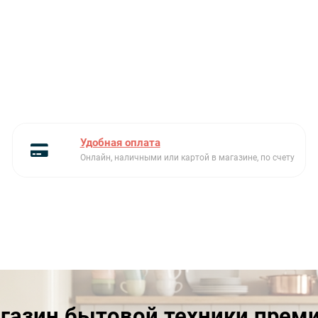
Блокировка от детей
Есть
Частота, Гц
50
Дисплей
Есть
Гарантия, мес
24
Глубина, см
Удобная оплата
60.5
Онлайн, наличными или картой в магазине, по счету
Индикация открытой двери
звуковая
Класс энергопотребления
A+
Климатический класс
N-ST
Количество компрессоров
1
Количество полок на
3
дверце
газин бытовой техники прем