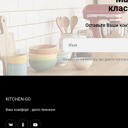
обслуживает обе камеры, а климатический
клас
класс N-ST обеспечивает стабильность
в условиях от умеренного до более теплого
Оставьте Ваши кон
климата. Производительность
замораживания — 3,5 кг/сутки, так что
пополнить морозильные запасы можно без
суеты и пересортировки.Ключевые
преимущества:Две камеры с Total No Frost
Нажимая на кнопку, вы даете соглас
в обеих зонах: без инея, ровная температура
и свежесть без забот каждый
день.Инверторный компрессор и 37 дБ: тише
кухни ночью, A+ и 284 кВт·ч/год.Вместимость
319 л при ширине 60 см: продуманное хранение,
LED-свет и защита от детей.
KITCHEN-GO
Ваш комфорт - дело техники.