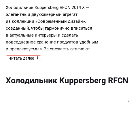
Холодильник Kuppersberg RFCN 2014 X —
элегантный двухкамерный агрегат
из коллекции «Современный дизайн»,
созданный, чтобы гармонично вписаться
в актуальные интерьеры и сделать
повседневное хранение продуктов удобным
и предсказуемым.За свежесть отвечают
современные технологии. Система Total
Читать далее
No Frost работает сразу в двух зонах —
и в холодильном, и в морозильном отделениях.
Воздух циркулирует свободно, на стенках
Холодильник Kuppersberg RFCN
и продуктах не образуется иней, а это значит,
что ручная разморозка больше не понадобится:
заботу о сухом холоде устройство берет на себя.
Электронное управление с дисплеем помогает
точно выставить температуру, активировать
режимы, а также контролировать состояние
камер. Функция суперохлаждения быстро