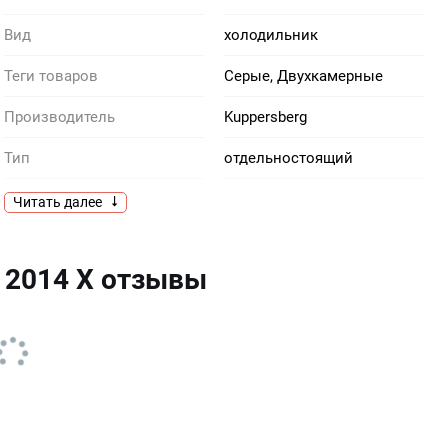
Вид
холодильник
Теги товаров
Серые, Двухкамерные
Производитель
Kuppersberg
Тип
отдельностоящий
Инверторный компрессор
Есть
Читать далее
Общее количество полок
4
 2014 X отзывы
Общее количество ящиков
1
Система Frost Free (No
в холодильном отделениив
морозильном отделении
Frost)
Система размораживания
автоматическое
морозильного отделения
Стеклянный фронт
Есть