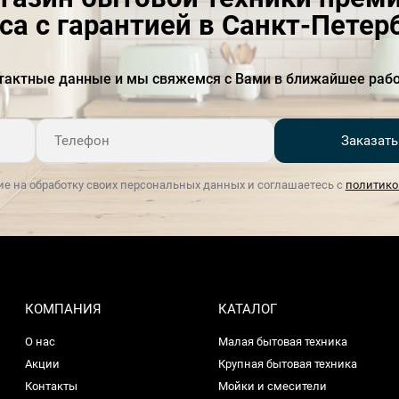
са с гарантией в Санкт-Петер
Количество регулируемых
3
полок
Количество ящиков
3
тактные данные и мы свяжемся с Вами в ближайшее рабо
Коллекция
Современный дизайн
Заказать
Лоток для приготовления
Есть
кубиков льда
ие на обработку своих персональных данных и соглашаетесь с
политико
Материал полок
стекло
Напряжение, В
220-240
Объем, л
97
Освещение
светодиодные лампы
КОМПАНИЯ
КАТАЛОГ
О нас
Малая бытовая техника
Подставка для яиц
Есть
Акции
Крупная бытовая техника
Полезный объем, л
319
Контакты
Мойки и смесители