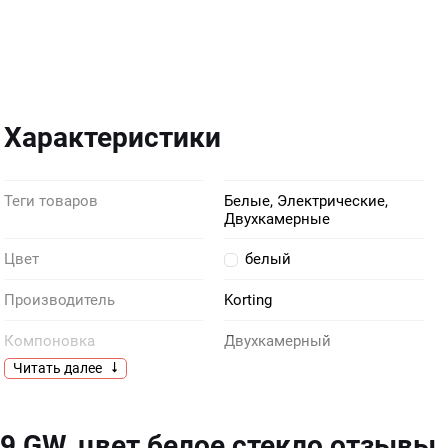
Характеристики
Теги товаров
Белые, Электрические,
Двухкамерные
Цвет
белый
Производитель
Korting
Компоновка
Двухкамерный
Читать далее
Общий объем, л
360
Расположение
Отдельностоящий
9 GW, цвет белое стекло отзывы