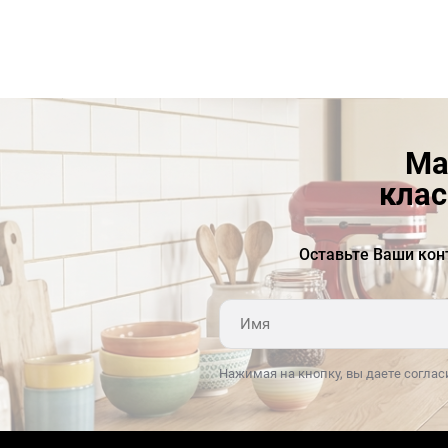
холодильнике.
Светодиодное освещение «LED Light»
Светодиодное освещение является самым
экономичным и эффективным. Яркое и
равномерное освещение камеры помогает
Ма
моментально найти необходимый продукт|
клас
прочитать состав и рекомендации по срокам
его хранения|не прибегая к дополнительной
подсветке кухонного пространства.
Оставьте Ваши кон
Зона свежести
Дополнительный контейнер|расположенный
рядом с зоной морозильного отделения|
Нажимая на кнопку, вы даете соглас
устанавливает уникальный микроклимат|
который в сочетании с пониженной
температурой позволяет дольше сохранять