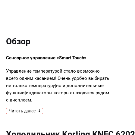
Обзор
Сенсорное управление «Smart Touch»
Управление температурой стало возможно
всего одним касанием! Очень удобно выбирать
не только температуру|но и дополнительные
функции|индикаторы которых находятся рядом
с дисплеем.
Читать далее
Система авторазморозки «No Frost»
Система «No Frost» избавляет вас от
Холодильник Korting KNFC 6202
необходимости постоянно размораживать