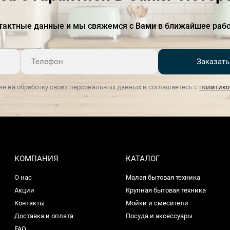
Материал поверхности
стеклокерамика
Минимальная толщина
16
тактные данные и мы свяжемся с Вами в ближайшее рабо
столешницы
Мощность подключения, Вт
7400
Заказать
Напряжение, В
220-240
ие на обработку своих персональных данных и соглашаетесь с
политико
Передняя левая, мм
180
Передняя правая, мм
210
Серия
Serie 6
Система управления
DirectSelect
КОМПАНИЯ
КАТАЛОГ
О нас
Малая бытовая техника
Таймер
прямого отсчётас функцией
отключения для каждой
Акции
Крупная бытовая техника
конфорки
Контакты
Мойки и смесители
Доставка и оплата
Посуда и аксессуары
Задняя левая, мм
145
FAQ