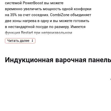
системой PowerBoost вы можете
временно увеличить мощность одной конфорки
на 35% за счет соседних. CombiZone объединяет
две хоны нагрева в одну и вы можете готовить
в нестандартной посуде по размеру. Имеется
функция Restart при непроизвольном
выключении устройства настройки
Читать далее
восстановятся при следующем
включении.Ключевые
особенности:PowerBoostCombiZoneRestart
Индукционная варочная панел