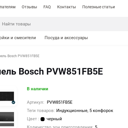
пателям
Отзывы
FAQ
Контакты
Полезные статьи
ойки и смесители
Посуда и аксессуары
нель Bosch PVW851FB5E
нель Bosch PVW851FB5E
В наличии
Артикул:
PVW851FB5E
Теги товаров:
Индукционные, 5 конфорок
Цвет :
черный
Количество зон приготовления:
5