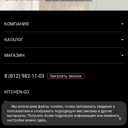
Лёгкость очистки
Благодаря отсутствию регуляторов и кнопок
стеклокерамическая поверхность легко и удобно
КОМПАНИЯ
чистится: для этого нужны металлический скребок,
специальное средство и совсем немного усилий.
КАТАЛОГ
Скошенные края
МАГАЗИН
Скошенные края с фронта и с боковых сторон придадут
элегантный вид вашей варочной поверхности. Благодаря
такому дизайну мыть варочную панель после
8 (812) 982-11-03
Заказать звонок
приготовления удобнее и проще.
KITCHEN-GO
Ваш комфорт - дело техники.
Мы используем файлы «cookie», чтобы запоминать сведения о
пользователе и отображать подходящую ему рекламу и другие
материалы. Получить более подробную информацию или изменить
настройки можно
здесь
.