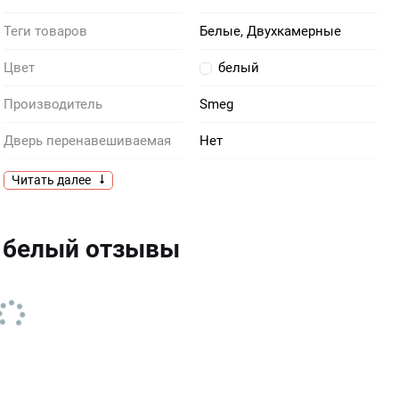
Теги товаров
Белые, Двухкамерные
Цвет
белый
Производитель
Smeg
Дверь перенавешиваемая
Нет
Дверной упор
Справа
Читать далее
Компоновка
Двухкамерный
 белый отзывы
Общий объем, л
294
Разморозка
Ручная
Тип дисплея
Нет
Тип петель (шарнира)
Стандартный
Встраивание в нишу
Нет