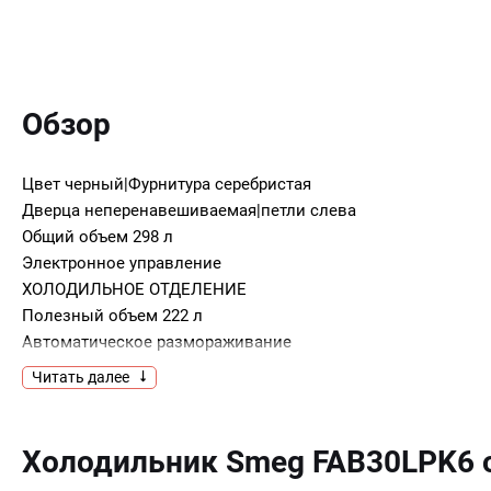
Обзор
Цвет черный|Фурнитура серебристая
Дверца неперенавешиваемая|петли слева
Общий объем 298 л
Электронное управление
ХОЛОДИЛЬНОЕ ОТДЕЛЕНИЕ
Полезный объем 222 л
Автоматическое размораживание
Регулируемый термостат
Читать далее
Вентилятор
2 регулируемые полки из закаленного стекла
1 фиксированная полка из закаленного стекла
Холодильник Smeg FAB30LPK6
1 ящик для овощей и фруктов