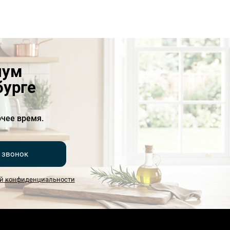
иум
бурге
чее время.
 звонок
й конфиденциальности