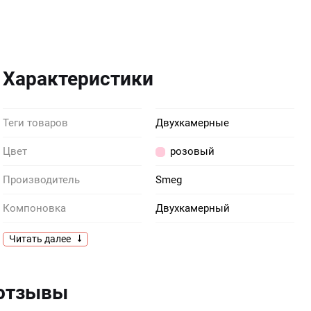
Характеристики
Теги товаров
Двухкамерные
Цвет
розовый
Производитель
Smeg
Компоновка
Двухкамерный
Общий объем, л
298
Читать далее
Расположение
Отдельностоящий
 отзывы