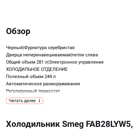
Обзор
Черный|Фурнитура серебристая
Дверца неперенавешиваемая|петли слева
Общий объем 281 л|Электронное управление
ХОЛОДИЛЬНОЕ ОТДЕЛЕНИЕ
Полезный объем 244 л
Автоматическое размораживание
Регулируемый термостат
Вентилятор
Читать далее
2 регулируемые полки из закаленного стекла
1 фиксированная полка из закаленного стекла
1 ящик для овощей и фруктов
Холодильник Smeg FAB28LYW5,
Зона сохранения свежести
Внутреннее LED освещение