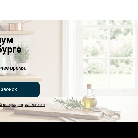
иум
бурге
чее время.
 звонок
й конфиденциальности