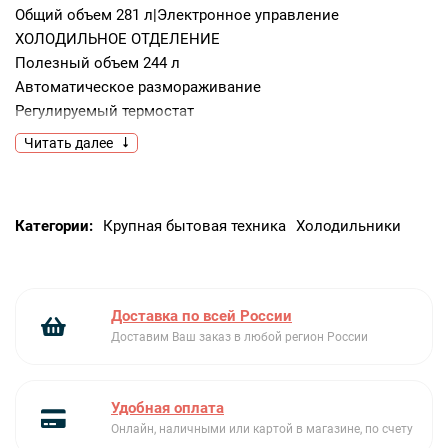
Общий объем 281 л|Электронное управление
ХОЛОДИЛЬНОЕ ОТДЕЛЕНИЕ
Полезный объем 244 л
Автоматическое размораживание
Регулируемый термостат
Вентилятор
Читать далее
2 регулируемые полки из закаленного стекла
1 фиксированная полка из закаленного стекла
1 ящик для овощей и фруктов
Категории:
Крупная бытовая техника
Холодильники
Зона сохранения свежести
Внутреннее LED освещение
Акустический и визуальный сигнал при открытой дверце
На дверце:
Доставка по всей России
3 регулируемые полки
Доставим Ваш заказ в любой регион России
1 полка с прозрачной крышкой
МОРОЗИЛЬНОЕ ОТДЕЛЕНИЕ
****
Удобная оплата
Полезный объем 26 л
Онлайн, наличными или картой в магазине, по счету
Суперзаморозка