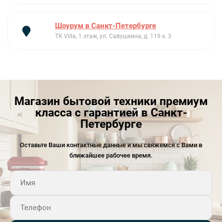
ТЕХНИЧЕСКИЕ ХАРАКТЕРИСТИКИ
Номинальная мощность: 90 Вт
Шоурум в Санкт-Петербурге
Потребление электроэнергии: 139 кВт/год
ТК Villa, 1 этаж, ул. Савушкина, д. 119 к. 3
Уровень шума: 38 дБ(А)
Климатический класс: SN|T
Поддержание температуры при отключении энергии: 9
часов
Мощность замораживания: 2 кг/ сутки
Магазин бытовой техники премиум
Напряжение: 220-240 В
класса с гарантией в Санкт-
Частота тока: 50 Гц
Петербурге
Оставьте Ваши контактные данные и мы свяжемся с Вами в
ближайшее рабочее время.