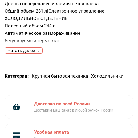
Дверца неперенавешиваемая|петли слева
Общий объем 281 л|Электронное управление
ХОЛОДИЛЬНОЕ ОТДЕЛЕНИЕ
Полезный объем 244 л
Автоматическое размораживание
Регулируемый термостат
Вентилятор
Читать далее
2 регулируемые полки из закаленного стекла
1 фиксированная полка из закаленного стекла
1 ящик для овощей и фруктов
Категории:
Крупная бытовая техника
Холодильники
Зона сохранения свежести
Внутреннее LED освещение
Акустический и визуальный сигнал при открытой дверце
На дверце:
Доставка по всей России
3 регулируемые полки
Доставим Ваш заказ в любой регион России
1 полка с прозрачной крышкой
МОРОЗИЛЬНОЕ ОТДЕЛЕНИЕ
****
Удобная оплата
Полезный объем 26 л