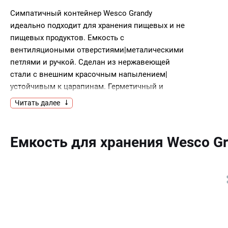
Симпатичный контейнер Wesco Grandy
идеально подходит для хранения пищевых и не
пищевых продуктов. Емкость с
вентиляциоными отверстиями|металическими
петлями и ручкой. Сделан из нержавеющей
стали с внешним красочным напылением|
устойчивым к царапинам. Герметичный и
вместительный бокс найдет свое место в
Читать далее
вашем доме. Не мыть в посудомоечной
машине.
Емкость для хранения Wesco G