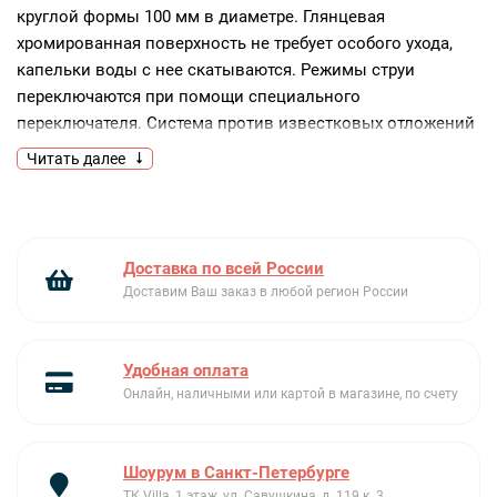
круглой формы 100 мм в диаметре. Глянцевая
хромированная поверхность не требует особого ухода,
капельки воды с нее скатываются. Режимы струи
переключаются при помощи специального
переключателя. Система против известковых отложений
препятствует скоплению загрязнений.
Читать далее
Ключевые преимущества:
3 режима струи
Хромированная поверхность
Доставка по всей России
Система против известковых отложений
Доставим Ваш заказ в любой регион России
Удобная оплата
Онлайн, наличными или картой в магазине, по счету
Шоурум в Санкт-Петербурге
ТК Villa, 1 этаж, ул. Савушкина, д. 119 к. 3