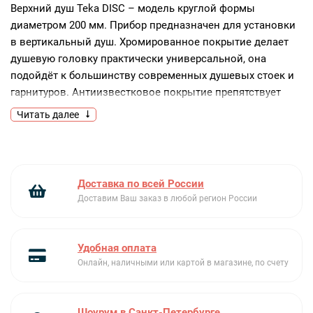
Верхний душ Teka DISC – модель круглой формы
диаметром 200 мм. Прибор предназначен для установки
в вертикальный душ. Хромированное покрытие делает
душевую головку практически универсальной, она
подойдёт к большинству современных душевых стоек и
гарнитуров. Антиизвестковое покрытие препятствует
задержке загрязнений на поверхности лейки, что
Читать далее
значительно облегчает задачу поддержания чистоты.
Модель оснащена режимом подачи воды «дождь».
Ключевые преимущества:
Доставка по всей России
Поворотный шарнир
Доставим Ваш заказ в любой регион России
Диаметр 200 мм
Защита от накипи
Удобная оплата
Онлайн, наличными или картой в магазине, по счету
Шоурум в Санкт-Петербурге