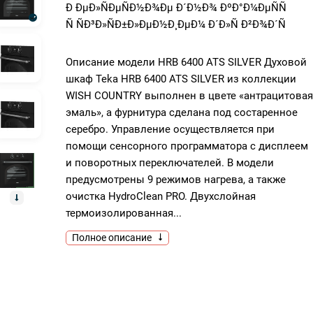
Ð ÐµÐ»ÑÐµÑÐ½Ð¾Ðµ Ð´Ð½Ð¾ ÐºÐ°Ð¼ÐµÑÑ
Ñ ÑÐ³Ð»ÑÐ±Ð»ÐµÐ½Ð¸ÐµÐ¼ Ð´Ð»Ñ Ð²Ð¾Ð´Ñ
Описание модели HRB 6400 ATS SILVER Духовой
шкаф Teka HRB 6400 ATS SILVER из коллекции
WISH COUNTRY выполнен в цвете «антрацитовая
эмаль», а фурнитура сделана под состаренное
серебро. Управление осуществляется при
помощи сенсорного программатора с дисплеем
и поворотных переключателей. В модели
предусмотрены 9 режимов нагрева, а также
очистка HydroClean PRO. Двухслойная
термоизолированная...
Полное описание