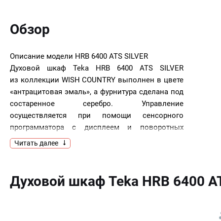
Обзор
Описание модели
HRB 6400 ATS SILVER
Духовой шкаф Teka HRB 6400 ATS SILVER
из коллекции WISH COUNTRY выполнен в цвете
«антрацитовая эмаль», а фурнитура сделана под
состаренное серебро. Управление
осуществляется при помощи сенсорного
программатора с дисплеем и поворотных
переключателей. В модели предусмотрены
Читать далее
9 режимов нагрева, а также очистка HydroClean
PRO. Двухслойная термоизолированная дверца
с 1 съёмное внутренним стеклом, а также
Духовой шкаф Teka HRB 6400 AT
вентилятор охлаждения защищают
фронтальную поверхность от перегрева.
Ключевые преимущества: