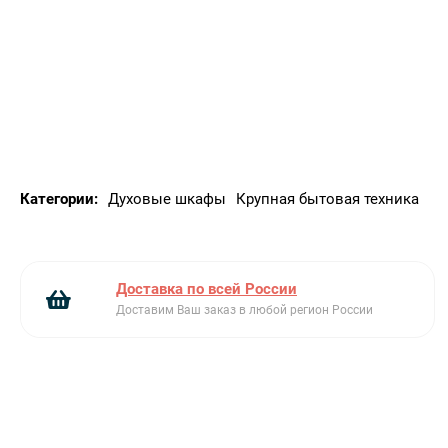
Механический быстрый разогрев
Неоткидной макси-гриль
Рельефное дно камеры с углублением для воды
Категории:
Духовые шкафы
Крупная бытовая техника
Доставка по всей России
Доставим Ваш заказ в любой регион России