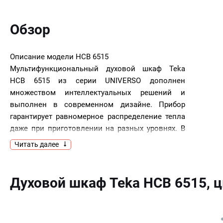
Обзор
Описание модели
HCB 6515
Мультифункциональный духовой шкаф Teka
HCB 6515 из серии UNIVERSO дополнен
множеством интеллектуальных решений и
выполнен в современном дизайне. Прибор
гарантирует равномерное распределение тепла
даже при приготовлении на разных уровнях. В
модели предусмотрены 6 режимов нагрева и
Читать далее
очистка Hydroclean ECO, для которой в
рельефном дне камеры есть углубление под
воду. Класс энергопотребления A+ даёт
Духовой шкаф Teka HCB 6515, 
экономию электроэнергии до 20% по
сравнению с A.