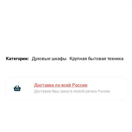
Ключевые преимущества:
рельефные направляющие
класс энергопотребления А+
инновационное покрытие Slippery
Категории:
Духовые шкафы
Крупная бытовая техника
Доставка по всей России
Доставим Ваш заказ в любой регион России