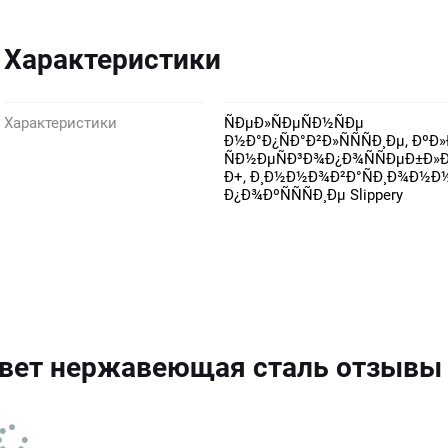
Характеристики
Характеристики
ÑÐµÐ»ÑÐµÑÐ½ÑÐµ
Ð½Ð°Ð¿ÑÐ°Ð²Ð»ÑÑÑÐ¸Ðµ, ÐºÐ»Ð
ÑÐ½ÐµÑÐ³Ð¾Ð¿Ð¾ÑÑÐµÐ±Ð»Ð
Ð+, Ð¸Ð½Ð½Ð¾Ð²Ð°ÑÐ¸Ð¾Ð½
Ð¿Ð¾ÐºÑÑÑÐ¸Ðµ Slippery
цвет нержавеющая сталь отзывы