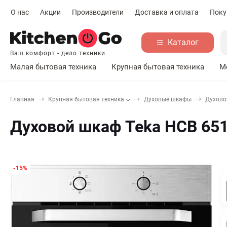
О нас
Акции
Производители
Доставка и оплата
Поку
Каталог
Ваш комфорт - дело техники.
Малая бытовая техника
Крупная бытовая техника
М
Главная
Крупная бытовая техника
Духовые шкафы
Духово
Духовой шкаф Teka HCB 65
-15%