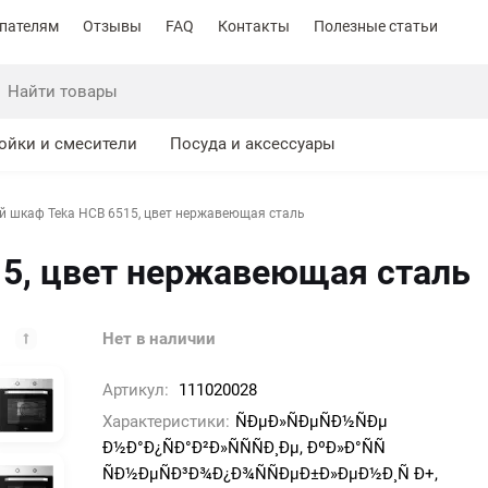
пателям
Отзывы
FAQ
Контакты
Полезные статьи
ойки и смесители
Посуда и аксессуары
й шкаф Teka HCB 6515, цвет нержавеющая сталь
15, цвет нержавеющая сталь
Нет в наличии
Артикул:
111020028
Характеристики:
ÑÐµÐ»ÑÐµÑÐ½ÑÐµ
Ð½Ð°Ð¿ÑÐ°Ð²Ð»ÑÑÑÐ¸Ðµ, ÐºÐ»Ð°ÑÑ
ÑÐ½ÐµÑÐ³Ð¾Ð¿Ð¾ÑÑÐµÐ±Ð»ÐµÐ½Ð¸Ñ Ð+,