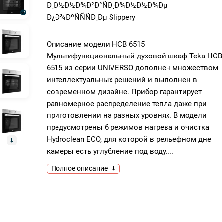
Ð¸Ð½Ð½Ð¾Ð²Ð°ÑÐ¸Ð¾Ð½Ð½Ð¾Ðµ
Ð¿Ð¾ÐºÑÑÑÐ¸Ðµ Slippery
Описание модели HCB 6515
Мультифункциональный духовой шкаф Teka HCB
6515 из серии UNIVERSO дополнен множеством
интеллектуальных решений и выполнен в
современном дизайне. Прибор гарантирует
равномерное распределение тепла даже при
приготовлении на разных уровнях. В модели
предусмотрены 6 режимов нагрева и очистка
Hydroclean ECO, для которой в рельефном дне
камеры есть углубление под воду....
Полное описание