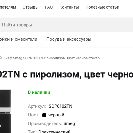
пателям
Отзывы
FAQ
Контакты
Полезные статьи
ойки и смесители
Посуда и аксессуары
й шкаф Smeg SOP6102TN с пиролизом, цвет черное стекло
TN с пиролизом, цвет черно
В наличии
Артикул:
SOP6102TN
Цвет :
черный
Производитель:
Smeg
Тип:
Электрический