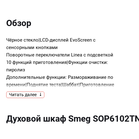
Обзор
Чёрное стекло|LCD-дисплей EvoScreen с
сенсорными кнопками
Поворотные переключатели Linea с подсветкой
10 функций приготовления|Функции очистки:
пиролиз
Дополнительные функции: Размораживание по
времени|Поднятие теста|Шаббат|Приготовление
на камне|Барбекю|Аэрогриль
Читать далее
Другие опции: Поддержание тепла|Eco Light|
Освещение|Вкл./выкл. звука
Электронный программатор: таймер|отсрочка
Духовой шкаф Smeg SOP6102TN 
включения|автоматическое выключение в
конце программы
Акустический сигнал окончания приготовления