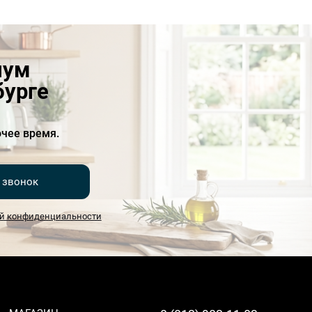
иум
бурге
чее время.
 звонок
й конфиденциальности