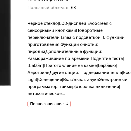
Полезный объем, л:
68
Чёрное стекло|LCD-дисплей EvoScreen с
сенсорными кнопкамиПоворотные
переключатели Linea с подсветкой10 функций
приготовления|Функции очистки:
пиролизДополнительные функции:
Размораживание по времени|Поднятие теста|
Шаббат|Приготовление на камне|Барбекю|
АэрогрильДругие опции: Поддержание тепла|Eco
Light|Освещение|Вкл./выкл. звукаЭлектронный
программатор: таймер|отсрочка включения|
автоматическое...
Полное описание