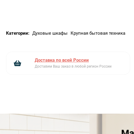
имеющих белый дисплей.
Тройное остекление дверцы
Специальные
материалы стекла обладают свойствами
защитного экрана|удерживающего тепло внутри
камеры|а конструкция дверцы с применением
Категории:
Духовые шкафы
Крупная бытовая техника
трех стекол позволяет снизить температуру
фронтальной поверхности до минимума. Все
это снижает потребление электроэнергии и
делает приготовление полностью безопасным.
Доставка по всей России
Каталитическая самоочистка
Поверхность
Доставим Ваш заказ в любой регион России
задней стенки покрыта специальным
каталитическим веществом|самостоятельно
расщепляющим загрязнения|которые оседают
на поверхности в процессе приготовления. Для
очистки необходимо прогреть камеру до
температуры свыше 200°C|после чего все
жировые загрязнения растворяются.
Каталитическая панель поможет значительно
Ма
меньше тратить время на очистку|а значит