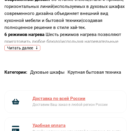
горизонтальных линий|используемых в духовых шкафах
современного дизайна объединяет внешний вид
кухонной мебели и бытовой техники|создавая
полноценное решение в стиле хай-тек.
6 режимов нагрева
Шесть режимов нагрева позволяют
приготовить любое блюдо|используя нагревательные
Читать далее
элементы|расположенные в разных частях камеры.
Электронный таймер
Электронный таймер поможет
установить время продолжительности приготовления|
после которого духовой шкаф остановит свою работу|а
Категории:
Духовые шкафы
Крупная бытовая техника
также установить время отложенного старта|который
включит духовой шкаф в необходимый момент и
самостоятельно отключит его по истечению времени.
Электронный таймер позволяет устанавливать
Доставка по всей России
акустический сигнал|который подается по истечению
Доставим Ваш заказ в любой регион России
заданного времени даже|если духовой шкаф не
находится в режиме приготовления.
Удобная оплата
Дисплей «Cold White»
Дисплей «Cold White» белого цвета