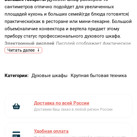
сантиметров отлично подойдет для увеличенных
площадей кухонь и больших семей|где блюда готовятся|
практически|как в ресторане или мини-пекарне. Большой
объем|наличие конвектора и вертела придает этому
прибору статус профессионального духового шкафа.
Электронный дисплей
Дисплей отображает фактическое
Читать далее
время|оставшееся до окончания приготовления и
настройки таймера отложенного старта.
Телескопические направляющие
Телескопические
направляющие надежно удерживают противень на
Категории:
Духовые шкафы
Крупная бытовая техника
одном из нескольких уровней|что дает еще больше
безопасности и комфорта – противень не нужно
удерживать в руках|чтобы проверить качество
приготовления блюд.
Доставка по всей России
Конвекция
Конвекционный вентилятор обеспечивает
Доставим Ваш заказ в любой регион России
постоянную циркуляцию горячего воздуха по всей
камере|что позволяет равномерно запекать блюдо со
Удобная оплата
всех сторон|а также экономить время на приготовление.