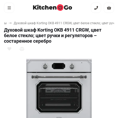
кафы
Духовой шкаф Korting OKB 4911 CRGW, цвет белое стекло; цвет ручк
Духовой шкаф Korting OKB 4911 CRGW, цвет
белое стекло; цвет ручки и регуляторов –
состаренное серебро