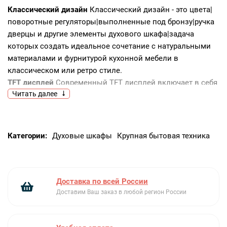
Классический дизайн
Классический дизайн - это цвета|
поворотные регуляторы|выполненные под бронзу|ручка
дверцы и другие элементы духового шкафа|задача
которых создать идеальное сочетание с натуральными
материалами и фурнитурой кухонной мебели в
классическом или ретро стиле.
TFT дисплей
Современный TFT дисплей включает в себя
Читать далее
богатый функционал|который подходит как для
использования обычным пользователем|так и для ярких
любителей готовить. На дисплее отображается вся
информация по приготовлению: режиму|температуре|
Категории:
Духовые шкафы
Крупная бытовая техника
таймер и продолжительности программы.
«Книга рецептов»
Не знаете|как приготовить лазанью
или получить прекрасную выпечку? На дисплее духового
шкафа Вы можете выбрать желаемое блюдо|и духовка
Доставка по всей России
установит параметры таймера с автоматическим
Доставим Ваш заказ в любой регион России
отключением|а также подскажет|какой режим и
температуру необходимо выбрать.