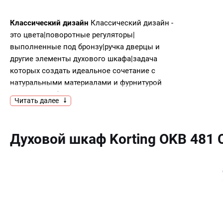
Классический дизайн
Классический дизайн -
это цвета|поворотные регуляторы|
выполненные под бронзу|ручка дверцы и
другие элементы духового шкафа|задача
которых создать идеальное сочетание с
натуральными материалами и фурнитурой
кухонной мебели в классическом или ретро
Читать далее
стиле.
Часы в ретро стиле
Внешний вид часов|
расположенных на панели управления
Духовой шкаф Korting OKB 481 
выполнен в классическом|традиционном
стиле. Хотя каждый элемент часов от стрелок
до цифр выглядит|как и много лет назад|но
внутри скрывается высокая функциональность
современного электронного таймера|
полностью управляющего процессом работы
духового шкафа - от включения до