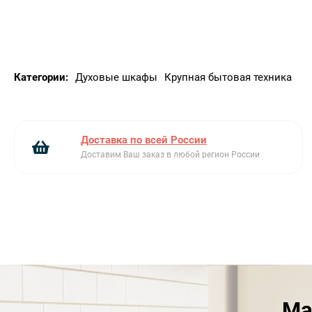
автоматического отключения по истечению
заданного времени.
Электронный таймер
Электронный таймер
поможет установить время продолжительности
приготовления|после которого духовой шкаф
Категории:
Духовые шкафы
Крупная бытовая техника
остановит свою работу|а также установить
время отложенного старта|который включит
духовой шкаф в необходимый момент и
самостоятельно отключит его по истечению
Доставка по всей России
времени. Электронный таймер позволяет
Доставим Ваш заказ в любой регион России
устанавливать акустический сигнал|который
подается по истечению заданного времени
даже|если духовой шкаф не находится в режиме
приготовления.
8 режимов нагрева
Восемь режимов нагрева|
сочетающих как классические нагревательные
элементы|так и кольцевого нагревателя|в
сочетании с конвекционным вентилятором|
Ма
позволяют готовить самые сложные и