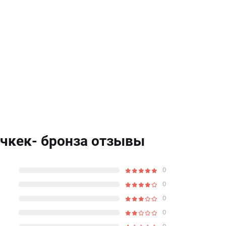
учкек- бронза отзывы
0
0
0
0