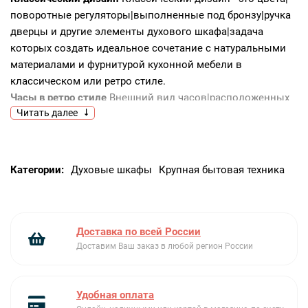
поворотные регуляторы|выполненные под бронзу|ручка
дверцы и другие элементы духового шкафа|задача
которых создать идеальное сочетание с натуральными
материалами и фурнитурой кухонной мебели в
классическом или ретро стиле.
Часы в ретро стиле
Внешний вид часов|расположенных
Читать далее
на панели управления выполнен в классическом|
традиционном стиле. Хотя каждый элемент часов от
стрелок до цифр выглядит|как и много лет назад|но
внутри скрывается высокая функциональность
Категории:
Духовые шкафы
Крупная бытовая техника
современного электронного таймера|полностью
управляющего процессом работы духового шкафа - от
включения до автоматического отключения по
истечению заданного времени.
Доставка по всей России
Электронный таймер
Электронный таймер поможет
Доставим Ваш заказ в любой регион России
установить время продолжительности приготовления|
после которого духовой шкаф остановит свою работу|а
Удобная оплата
также установить время отложенного старта|который