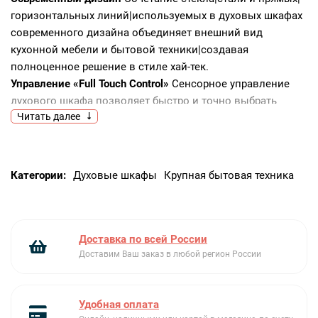
горизонтальных линий|используемых в духовых шкафах
современного дизайна объединяет внешний вид
кухонной мебели и бытовой техники|создавая
полноценное решение в стиле хай-тек.
Управление «Full Touch Control»
Сенсорное управление
духового шкафа позволяет быстро и точно выбрать
Читать далее
необходимые параметры приготовления|которые
отображаются на большом дисплее|превращая процесс
приготовления максимально удобным.
Двухсторонняя каталитическая самоочистка
Категории:
Духовые шкафы
Крупная бытовая техника
Поверхность боковых стенок покрыта специальным
каталитическим веществом|самостоятельно
расщепляющим загрязнения|которые оседают на
поверхности в процессе приготовления. Для очистки
Доставка по всей России
необходимо прогреть камеру до температуры свыше
Доставим Ваш заказ в любой регион России
200°C|после чего все жировые загрязнения
растворяются. Каталитическая панель поможет
Удобная оплата
значительно меньше тратить время на очистку|а значит|