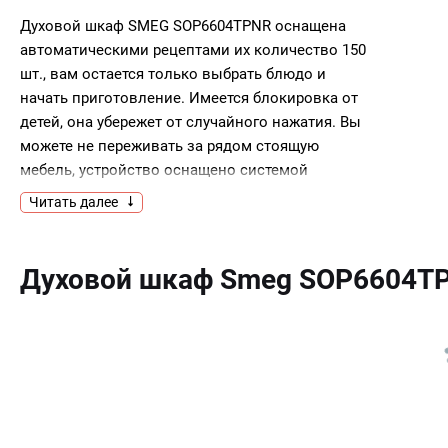
Духовой шкаф SMEG SOP6604TPNR оснащена
автоматическими рецептами их количество 150
шт., вам остается только выбрать блюдо и
начать приготовление. Имеется блокировка от
детей, она убережет от случайного нажатия. Вы
можете не переживать за рядом стоящую
мебель, устройство оснащено системой
охлаждения.Ключевые
Читать далее
особенностиАвтоматические
рецептыБлокировка от детейСистема
охлаждения
Духовой шкаф Smeg SOP6604T