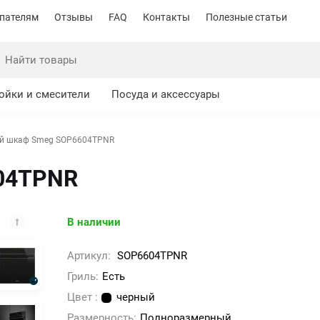
пателям
Отзывы
FAQ
Контакты
Полезные статьи
ойки и смесители
Посуда и аксессуары
й шкаф Smeg SOP6604TPNR
04TPNR
В наличии
Артикул:
SOP6604TPNR
Гриль:
Есть
Цвет :
черный
Размерность:
Полноразмерный