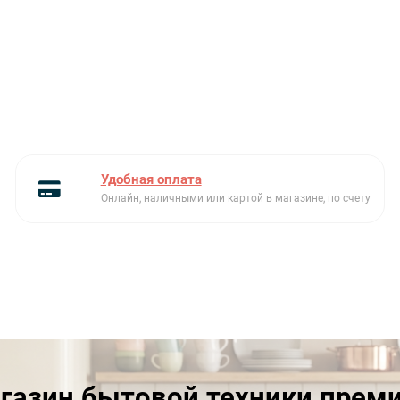
Блокировка управления от
Есть
детей
Автоматические
Есть
программы
Автоматическое
Есть
отключение при открытой
дверце
Удобная оплата
Онлайн, наличными или картой в магазине, по счету
Частота тока, Гц
50
Дисплей
TFT
Электронный контроль
Есть
температуры
Эмалированный противень
Есть
Эстетика
Dolce Stil Novo
газин бытовой техники прем