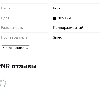
Гриль
Есть
Цвет
черный
Размерность
Полноразмерный
Производитель
Smeg
Тип
Электрический
Читать далее
Особенности
Полного выдвижения — 1
шт
телескопических
PNR отзывы
направляющих
Тангенциальное
Есть
охлаждение
Функция «Пицца»
Есть
Система плавного
Есть
закрытия дверцы SoftClose