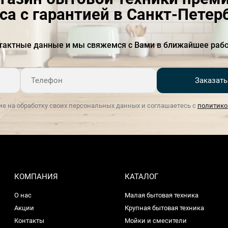
Фурнитура
Медный
са с гарантией в Санкт-Петер
Габариты ниши для
58.3-58.5 х 56-56.8 х 56
встраивания (В х Ш х Г), см
тактные данные и мы свяжемся с Вами в ближайшее рабо
Гарантия, мес
24
Заказать
Глубина, см
54.8
Гриль с конвекцией
Есть
ие на обработку своих персональных данных и соглашаетесь с
политико
Источник питания
Электрический
Класс энергопотребления
A+
Количество
150
автоматических программ
КОМПАНИЯ
КАТАЛОГ
Количество функций
10
О нас
Малая бытовая техника
приготовления
Акции
Крупная бытовая техника
Контакты
Мойки и смесители
Количество ламп
2