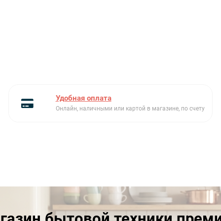
детей
Автоматическое
Есть
отключение при открытой
дверце
Быстрый предварительный
Есть
разогрев
Частота тока, Гц
50
Удобная оплата
Онлайн, наличными или картой в магазине, по счету
Цвет фурнитуры
нержавеющая сталь
Дисплей
Цифровой
Электронный контроль
Есть
температуры
Эмалированный противень
Есть
Эстетика
Linea
газин бытовой техники прем