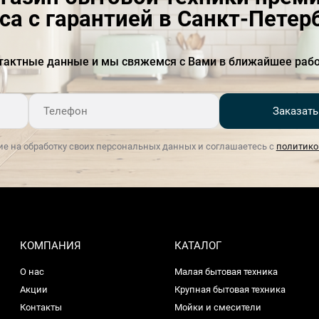
Функция очистки от накипи
Есть
са с гарантией в Санкт-Петер
Габариты ниши для
58.3-58.5 х 55.4-56.4 х 56
встраивания (В х Ш х Г), см
тактные данные и мы свяжемся с Вами в ближайшее рабо
Гарантия, мес
24
Заказать
Глубина, см
57.1
Источник питания
Электрический
ие на обработку своих персональных данных и соглашаетесь с
политико
Класс энергопотребления
A++
Количество функций
12
приготовления
Количество ламп
2
КОМПАНИЯ
КАТАЛОГ
Количество стекол дверцы
О нас
3
Малая бытовая техника
Акции
Крупная бытовая техника
Количество уровней
5
Контакты
Мойки и смесители
приготовления