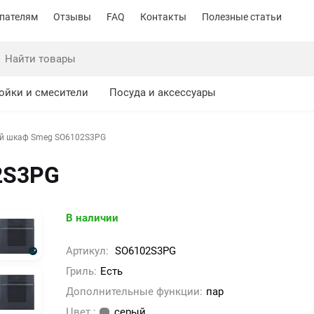
пателям
Отзывы
FAQ
Контакты
Полезные статьи
ойки и смесители
Посуда и аксессуары
й шкаф Smeg SO6102S3PG
2S3PG
В наличии
Артикул:
SO6102S3PG
Гриль:
Есть
Дополнительные функции:
пар
Цвет :
серый