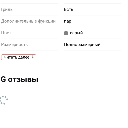
Гриль
Есть
Дополнительные функции
пар
Цвет
серый
Размерность
Полноразмерный
Производитель
Smeg
Читать далее
Тип
Электрический
PG отзывы
Тангенциальное
Есть
охлаждение
Функция «Пицца»
Есть
Система плавного
Есть
закрытия дверцы SoftClose
Блокировка управления от
Есть