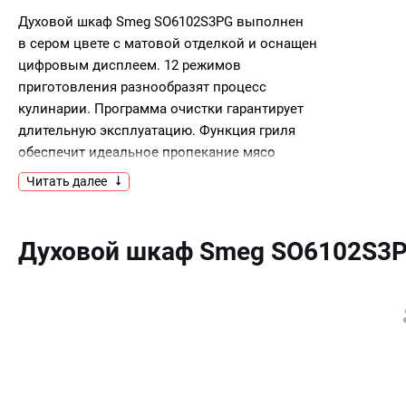
Духовой шкаф Smeg SO6102S3PG выполнен
в сером цвете с матовой отделкой и оснащен
цифровым дисплеем. 12 режимов
приготовления разнообразят процесс
кулинарии. Программа очистки гарантирует
длительную эксплуатацию. Функция гриля
обеспечит идеальное пропекание мясо
до хрустящей корочки, не пересушивая его
Читать далее
внутри. Паровая очистка размягчит все
загрязнения под воздействием пара и облегчит
уход за прибором.Ключевые
Духовой шкаф Smeg SO6102S3
преимущества:12 режимов
приготовленияПаровая очисткаРежим гриля